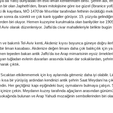
ya da Yafo) dünyadaki en eski liman kentlerinden birisi. Şehrin adı, 
bir olan Japheth'den, İbrani mitolojisine göre ise güzel (İbranice yof
ki ilk kayıtlara, MÖ 1470'de Mısırlılar tarafından fethinin övüldüğü me
an sonra da sürekli ve çok kanlı işgaller görüyor. 19. yüzyıla gelindiğ
erden biri oluyor. Hemen kuzeyine kurulmakta olan banliyöler ise 190
 Aviv olarak düzenleniyor. Jaffa'da civar mahalleleriyle birlikte bugün 
ve bakımlı Tel-Aviv kenti, Akdeniz kıyısı boyunca güneye doğru iler
bir liman kasabası. Akdenize değen limanı daha çok balıkçılık için ya 
emen tepeden bakan antik Jaffo'da ise Arap mimarisinin eşsiz örnekler
ayan tuğladan evlerin duvarları arasında kalan dar sokaklardan, şehri
narak çıktık.
Sıcaktan etkilenmemek için kış aylarında gitmeniz daha iyi olabilir. 
kısa bir yürüyüş ardından kendinizi antik şehrin Saat Meydanı'na çık
edin. Her geçtiğiniz kapı eşiğindeki burç oymalarını bulmaya çalışın.
ini içinize çekin. Meydanın kuzey tarafında ağaçların arasından günü
th sokağında bulunan ve Arap Yahudi mozaiğinin sembollerinden biri olan