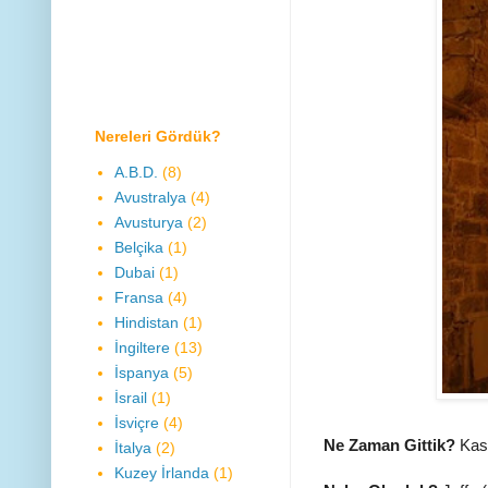
Nereleri Gördük?
A.B.D.
(8)
Avustralya
(4)
Avusturya
(2)
Belçika
(1)
Dubai
(1)
Fransa
(4)
Hindistan
(1)
İngiltere
(13)
İspanya
(5)
İsrail
(1)
İsviçre
(4)
Ne Zaman Gittik?
Kas
İtalya
(2)
Kuzey İrlanda
(1)