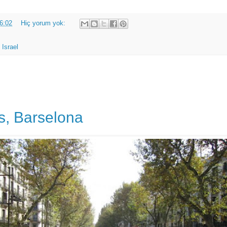
6:02
Hiç yorum yok:
 Israel
, Barselona