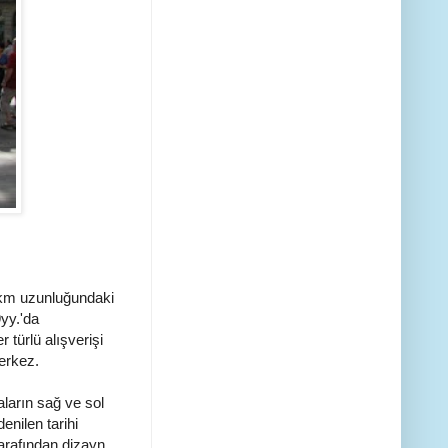
 km uzunluğundaki
yy.'da
 türlü alışverişi
merkez.
ların sağ ve sol
enilen tarihi
arafından dizayn