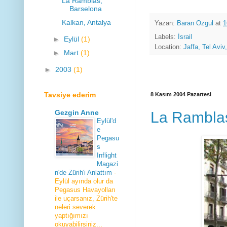
La Ramblas,
Barselona
Kalkan, Antalya
Yazan:
Baran Ozgul
at
1
Labels:
İsrail
►
Eylül
(1)
Location:
Jaffa, Tel Aviv,
►
Mart
(1)
►
2003
(1)
Tavsiye ederim
8 Kasım 2004 Pazartesi
Gezgin Anne
La Ramblas
Eylül'd
e
Pegasu
s
Inflight
Magazi
n'de Zürih'i Anlattım
-
Eylül ayında olur da
Pegasus Havayolları
ile uçarsanız, Zürih'te
neleri severek
yaptığımızı
okuyabilirsiniz...