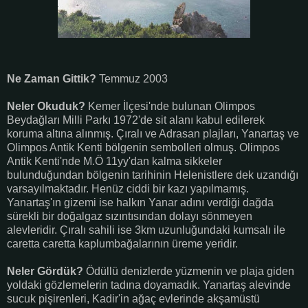
Ne Zaman Gittik?
Temmuz 2003
Neler Okuduk?
Kemer İlçesi'nde bulunan Olimpos
Beydağları Milli Parkı 1972'de sit alanı kabul edilerek
koruma altına alınmış. Çıralı ve Adrasan plajları, Yanartaş ve
Olimpos Antik Kenti bölgenin sembolleri olmuş. Olimpos
Antik Kenti'nde M.Ö 11yy'dan kalma sikkeler
bulunduğundan bölgenin tarihinin Helenistlere dek uzandığı
varsayılmaktadır. Henüz ciddi bir kazı yapılmamış.
Yanartaş'ın gizemi ise halkın Yanar adını verdiği dağda
sürekli bir doğalgaz sızıntısından dolayı sönmeyen
alevleridir. Çıralı sahili ise 3km uzunluğundaki kumsalı ile
caretta caretta kaplumbağalarının üreme yeridir.
Neler Gördük?
Ödüllü denizlerde yüzmenin ve plaja giden
yoldaki gözlemelerin tadına doyamadık. Yanartaş alevinde
sucuk pişirenleri, Kadir'in ağaç evlerinde akşamüstü