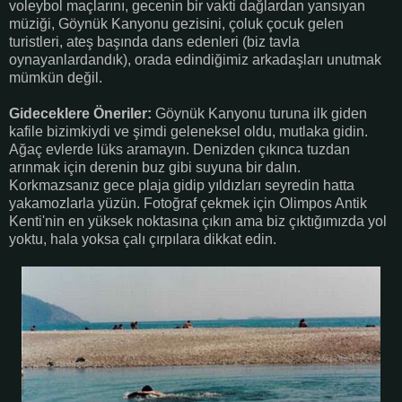
voleybol maçlarını, gecenin bir vakti dağlardan yansıyan
müziği, Göynük Kanyonu gezisini, çoluk çocuk gelen
turistleri, ateş başında dans edenleri (biz tavla
oynayanlardandık), orada edindiğimiz arkadaşları unutmak
mümkün değil.
Gideceklere Öneriler:
Göynük Kanyonu turuna ilk giden
kafile bizimkiydi ve şimdi geleneksel oldu, mutlaka gidin.
Ağaç evlerde lüks aramayın. Denizden çıkınca tuzdan
arınmak için derenin buz gibi suyuna bir dalın.
Korkmazsanız gece plaja gidip yıldızları seyredin hatta
yakamozlarla yüzün. Fotoğraf çekmek için Olimpos Antik
Kenti'nin en yüksek noktasına çıkın ama biz çıktığımızda yol
yoktu, hala yoksa çalı çırpılara dikkat edin.