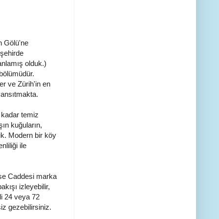
h Gölü'ne
 şehirde
anlamış olduk.)
 bölümüdür.
 ve Zürih'in en
 yansıtmakta.
 kadar temiz
şın kuğuların,
tik. Modern bir köy
iliği ile
sse Caddesi marka
kışı izleyebilir,
li 24 veya 72
iz gezebilirsiniz.