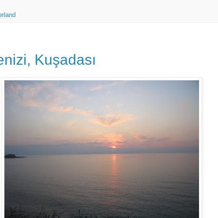
erland
enizi, Kuşadası