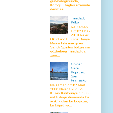
güneydoğusunda,
Köroğlu Dağları üzerinde
deniz se...
Trinidad,
Küba
Ne Zaman
Gittik? Ocak
2010 Neler
Okuduk? 1988'de Dünya
Mirası listesine giren
Sancti Spiritus bölgesinin
gözbebeği Trinidad'da
zam...
Golden
Gate
Köprüsü,
San
Fransisko
Ne zaman gittik? Mart
2008 Neler Okuduk?
Kuzey Kaliforniya'nın 600
millik doğu duvarında bir
açıklık olan bu boğazın,
bir köprü ya...