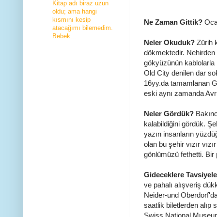
Kitap adı biraz uzun
oldu; ama hangi
kısmını kesip
Ne Zaman Gittik?
Oca
atacağımı bilemedim.
Bebek...
Neler Okuduk?
Zürih 
dökmektedir. Nehirden o
gökyüzünün kablolarla k
Old City denilen dar so
16yy.da tamamlanan Gr
eski aynı zamanda Avrup
Neler Gördük?
Bakınca
kalabildiğini gördük. Ş
yazın insanların yüzdüğü
olan bu şehir vızır vızı
gönlümüzü fethetti. Bir 
Gideceklere Tavsiyele
ve pahalı alışveriş dükk
Neider-und Oberdorf'da 
saatlik biletlerden alıp
Swiss National Museu