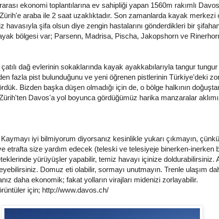
rarası ekonomi toplantılarına ev sahipliği yapan 1560m rakımlı Davo
 Zürih'e araba ile 2 saat uzaklıktadır. Son zamanlarda kayak merkezi 
z havasıyla şifa olsun diye zengin hastalarını gönderdikleri bir şifaha
kayak bölgesi var; Parsenn, Madrisa, Pischa, Jakopshorn ve Rinerhor
atılı dağ evlerinin sokaklarında kayak ayakkabılarıyla tangur tungur 
en fazla pist bulunduğunu ve yeni öğrenen pistlerinin Türkiye'deki zor 
rdük. Bizden başka düşen olmadığı için de, o bölge halkının doğuşt
 Zürih'ten Davos'a yol boyunca gördüğümüz harika manzaralar aklımı
Kaymayı iyi bilmiyorum diyorsanız kesinlikle yukarı çıkmayın, çünkü
etrafta size yardım edecek (teleski ve telesiyeje binerken-inerken bil
klerinde yürüyüşler yapabilir, temiz havayı içinize doldurabilirsiniz. 
eyebilirsiniz. Domuz eti olabilir, sormayı unutmayın. Trenle ulaşım d
sanız daha ekonomik; fakat yolların virajları midenizi zorlayabilir.
görüntüler için; http://www.davos.ch/