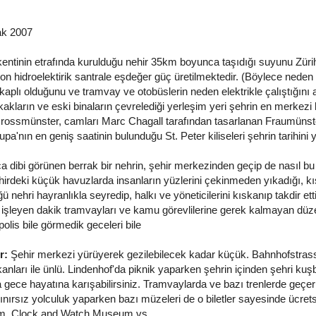
k 2007
kentinin etrafında kurulduğu nehir 35km boyunca taşıdığı suyunu Züri
n hidroelektirik santrale eşdeğer güç üretilmektedir. (Böylece neden
aplı olduğunu ve tramvay ve otobüslerin neden elektrikle çalıştığını 
kakların ve eski binaların çevrelediği yerleşim yeri şehrin en merkezi
ossmünster, camları Marc Chagall tarafından tasarlanan Fraumünster
a'nın en geniş saatinin bulunduğu St. Peter kiliseleri şehrin tarihini
 dibi görünen berrak bir nehrin, şehir merkezinden geçip de nasıl bu
ehirdeki küçük havuzlarda insanların yüzlerini çekinmeden yıkadığı, kı
 nehri hayranlıkla seyredip, halkı ve yöneticilerini kıskanıp takdir et
r işleyen dakik tramvayları ve kamu görevlilerine gerek kalmayan düzenl
polis bile görmedik geceleri bile
r:
Şehir merkezi yürüyerek gezilebilecek kadar küçük. Bahnhofstra
anları ile ünlü. Lindenhof'da piknik yaparken şehrin içinden şehri kuşba
gece hayatına karışabilirsiniz. Tramvaylarda ve bazı trenlerde geçer
 sınırsız yolculuk yaparken bazı müzeleri de o biletler sayesinde ücrets
m, Clock and Watch Museum vs...