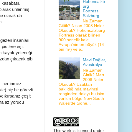
Hohensalzb
s kasabası,
urg
olarak ünlenmiş.
Fortress,
ne olarak da
Salzburg
Ne Zaman
n.
Gittik? Nisan 2008 Neler
Okuduk? Hohensalzburg
Fortress olarak bilinen
900 senelik kale
gezen insanları,
Avrupa’nin en büyük (14
pistlere eşit
bin m²) ve e...
an kayak yeteneği
zdan çıkacak gibi
Mavi Dağlar,
Avustralya
Ne Zaman
Gittik? Mart
2006 Neler
 iner inmez
Okuduk? Uzaktan
bakıldığında mavimsi
e) hiç bir görevli
renginden dolayı bu isim
Acıkırsanız çeşit
verilen bölge New South
aha az yorucu
Wales’de Sidne...
This work is licensed under