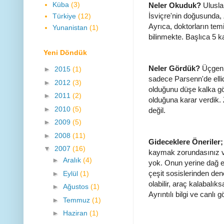
Küba
(3)
Neler Okuduk?
Ulusla
İsviçre'nin doğusunda,
Türkiye
(12)
Ayrıca, doktorların temi
Yunanistan
(1)
bilinmekte. Başlıca 5 
Yeni Döndük
Neler Gördük?
Üçgen ç
►
2015
(1)
sadece Parsenn'de ellid
►
2012
(3)
olduğunu düşe kalka gö
►
2011
(2)
olduğuna karar verdik.
►
2010
(5)
değil.
►
2009
(5)
►
2008
(11)
Gideceklere Öneriler;
▼
2007
(16)
kaymak zorundasınız ve 
►
Aralık
(4)
yok. Onun yerine dağ ete
çeşit sosislerinden den
►
Eylül
(1)
olabilir, araç kalabalık
►
Ağustos
(1)
Ayrıntılı bilgi ve canlı 
►
Temmuz
(1)
►
Haziran
(1)