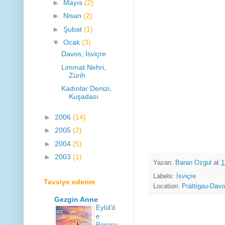
►
Mayıs
(2)
►
Nisan
(2)
►
Şubat
(1)
▼
Ocak
(3)
Davos, İsviçre
Limmat Nehri,
Zürih
Kadınlar Denizi,
Kuşadası
►
2006
(14)
►
2005
(2)
►
2004
(5)
►
2003
(1)
Yazan:
Baran Ozgul
at
1
Labels:
İsviçre
Tavsiye ederim
Location:
Prättigau-Davo
Gezgin Anne
Eylül'd
e
Pegasu