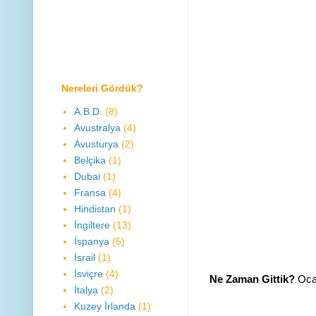
Nereleri Gördük?
A.B.D.
(8)
Avustralya
(4)
Avusturya
(2)
Belçika
(1)
Dubai
(1)
Fransa
(4)
Hindistan
(1)
İngiltere
(13)
İspanya
(5)
İsrail
(1)
İsviçre
(4)
Ne Zaman Gittik?
Oca
İtalya
(2)
Kuzey İrlanda
(1)