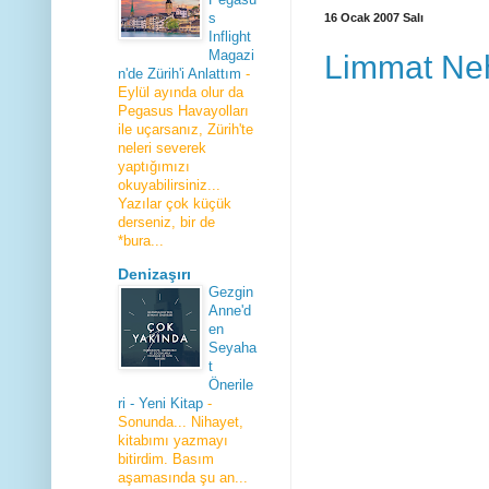
s
16 Ocak 2007 Salı
Inflight
Magazi
Limmat Neh
n'de Zürih'i Anlattım
-
Eylül ayında olur da
Pegasus Havayolları
ile uçarsanız, Zürih'te
neleri severek
yaptığımızı
okuyabilirsiniz...
Yazılar çok küçük
derseniz, bir de
*bura...
Denizaşırı
Gezgin
Anne'd
en
Seyaha
t
Önerile
ri - Yeni Kitap
-
Sonunda... Nihayet,
kitabımı yazmayı
bitirdim. Basım
aşamasında şu an...