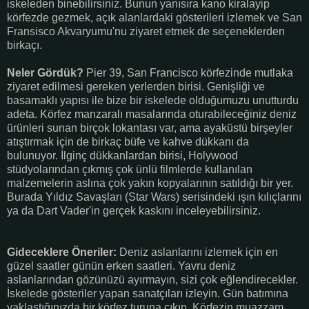
iskeleden binebilirsiniz. Bunun yanısıra kano kiralayip
körfezde gezmek, açık alanlardaki gösterileri izlemek ve San
Fransisco Akvaryumu'nu ziyaret etmek de seçeneklerden
birkaçı.
Neler Gördük?
Pier 39, San Francisco körfezinde mutlaka
ziyaret edilmesi gereken yerlerden birisi. Genişliği ve
basamaklı yapısı ile bize bir iskelede olduğumuzu unutturdu
adeta. Körfez manzaralı masalarında oturabileceğiniz deniz
ürünleri sunan birçok lokantası var, ama ayaküstü birşeyler
atıştırmak için de birkaç büfe ve kahve dükkanı da
bulunuyor. İlginç dükkanlardan birisi, Holywood
stüdyolarından çıkmış çok ünlü filmlerde kullanılan
malzemelerin aslına çok yakın kopyalarının satıldığı bir yer.
Burada Yıldız Savaşları (Star Wars) serisindeki ışın kılıçlarını
ya da Dart Vader'in gerçek kaskını inceleyebilirsiniz.
Gideceklere Öneriler:
Deniz aslanlarını izlemek için en
güzel saatler günün erken saatleri. Yavru deniz
aslanlarından gözünüzü ayırmayın, sizi çok eğlendirecekler.
İskelede gösteriler yapan sanatçıları izleyin. Gün batımına
yaklaştığınızda bir körfez turuna çıkın. Körfezin muazzam