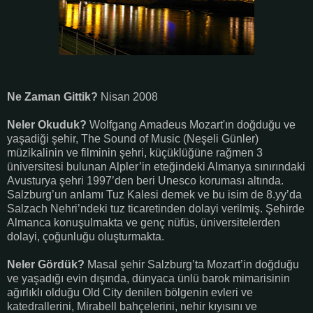
Ne Zaman Gittik?
Nisan 2008
Neler Okuduk?
Wolfgang Amadeus Mozart'ın doğduğu ve
yaşadiği şehir, The Sound of Music (Neşeli Günler)
müzikalinin ve filminin şehri, küçüklüğüne rağmen 3
üniversitesi bulunan Alpler’in eteğindeki Almanya sınırındaki
Avusturya şehri 1997’den beri Unesco koruması altında.
Salzburg’un anlamı Tuz Kalesi demek ve bu isim de 8.yy’da
Salzach Nehri’ndeki tuz ticaretinden dolayi verilmiş. Şehirde
Almanca konuşulmakta ve genç nüfüs, üniversitelerden
dolayi, çoğunluğu oluşturmakta.
Neler Gördük?
Masal şehir Salzburg’ta Mozart’in doğduğu
ve yaşadığı evin dışında, dünyaca ünlü barok mimarisinin
ağırlıklı olduğu Old City denilen bölgenin evleri ve
katedrallerini, Mirabell bahçelerini, nehir kıyısını ve