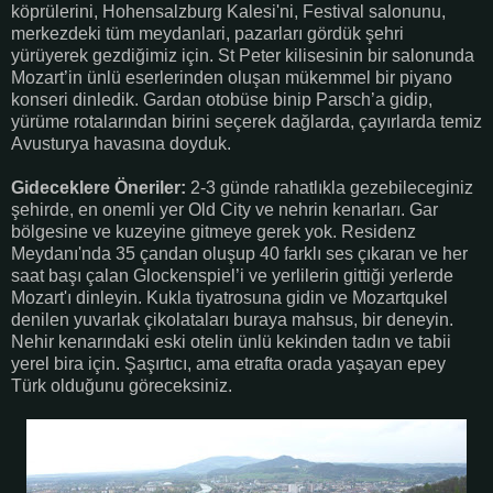
köprülerini, Hohensalzburg Kalesi'ni, Festival salonunu,
merkezdeki tüm meydanlari, pazarları gördük şehri
yürüyerek gezdiğimiz için. St Peter kilisesinin bir salonunda
Mozart’in ünlü eserlerinden oluşan mükemmel bir piyano
konseri dinledik. Gardan otobüse binip Parsch’a gidip,
yürüme rotalarından birini seçerek dağlarda, çayırlarda temiz
Avusturya havasına doyduk.
Gideceklere Öneriler:
2-3 günde rahatlıkla gezebileceginiz
şehirde, en onemli yer Old City ve nehrin kenarları. Gar
bölgesine ve kuzeyine gitmeye gerek yok. Residenz
Meydanı'nda 35 çandan oluşup 40 farklı ses çıkaran ve her
saat başı çalan Glockenspiel’i ve yerlilerin gittiği yerlerde
Mozart'ı dinleyin. Kukla tiyatrosuna gidin ve Mozartqukel
denilen yuvarlak çikolataları buraya mahsus, bir deneyin.
Nehir kenarındaki eski otelin ünlü kekinden tadın ve tabii
yerel bira için. Şaşırtıcı, ama etrafta orada yaşayan epey
Türk olduğunu göreceksiniz.